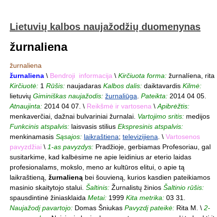
Lietuvių kalbos naujažodžių duomenynas
žurnaliena
žurnaliena
žurnaliena
\
Bendroji informacija
\
Kirčiuota forma:
žurnalíena, rita
Kirčiuotė:
1
Rūšis:
naujadaras
Kalbos dalis:
daiktavardis
Kilmė:
lietuvių
Giminiškas naujažodis:
žurnaliūga
.
Pateikta:
2014 04 05.
Atnaujinta:
2014 04 07. \
Reikšmė ir vartosena
\
Apibrėžtis:
menkaverčiai, dažnai bulvariniai žurnalai.
Vartojimo sritis:
medijos
Funkcinis atspalvis:
laisvasis stilius
Ekspresinis atspalvis:
menkinamasis
Sąsajos:
laikraštiena
;
televizijiena
. \
Vartosenos
pavyzdžiai
\
1-as pavyzdys:
Pradžioje, gerbiamas Profesoriau, gal
susitarkime, kad kalbėsime ne apie leidinius ar eterio laidas
profesionalams, mokslo, meno ar kultūros elitui, o apie tą
laikraštieną,
žurnalieną
bei šouvieną, kurios kasdien pateikiamos
masinio skaitytojo stalui.
Šaltinis:
Žurnalistų žinios
Šaltinio rūšis:
spausdintinė žiniasklaida
Metai:
1999
Kita metrika:
03 31.
Naujažodį pavartojo:
Domas Šniukas
Pavyzdį pateikė:
Rita M. \
2-