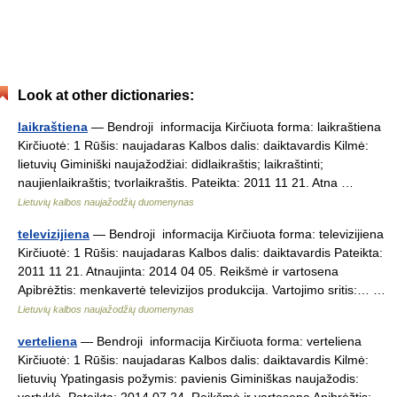
Look at other dictionaries:
laikraštiena
— Bendroji informacija Kirčiuota forma: laikraštiena
Kirčiuotė: 1 Rūšis: naujadaras Kalbos dalis: daiktavardis Kilmė:
lietuvių Giminiški naujažodžiai: didlaikraštis; laikraštinti;
naujienlaikraštis; tvorlaikraštis. Pateikta: 2011 11 21. Atna …
Lietuvių kalbos naujažodžių duomenynas
televizijiena
— Bendroji informacija Kirčiuota forma: televizijiena
Kirčiuotė: 1 Rūšis: naujadaras Kalbos dalis: daiktavardis Pateikta:
2011 11 21. Atnaujinta: 2014 04 05. Reikšmė ir vartosena
Apibrėžtis: menkavertė televizijos produkcija. Vartojimo sritis:… …
Lietuvių kalbos naujažodžių duomenynas
verteliena
— Bendroji informacija Kirčiuota forma: verteliena
Kirčiuotė: 1 Rūšis: naujadaras Kalbos dalis: daiktavardis Kilmė:
lietuvių Ypatingasis požymis: pavienis Giminiškas naujažodis: