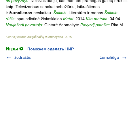
as pavyzdys:
Neįsivaizduoju, kas man tas pramogas galėtų brukti it
kaip. Televizoriaus senokai nebežiūriu, laikraštienos
ir
žurnalienos
neskaitau.
Šaltinis:
Literatūra ir menas
Šaltinio
rūšis:
spausdintinė žiniasklaida
Metai:
2014
Kita metrika:
04 04.
Naujažodį pavartojo:
Gintarė Adomaitytė
Pavyzdį pateikė:
Rita M.
Lietuvių kalbos naujažodžių duomenynas
.
2015
.
Игры ⚽
Поможем сделать НИР
žodraštis
žurnaliūga