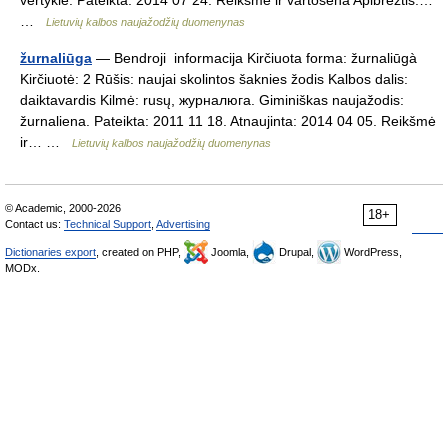
vertyklė. Pateikta: 2014 07 24. Reikšmė ir vartosena Apibrėžtis:…
…
Lietuvių kalbos naujažodžių duomenynas
žurnaliūga
— Bendroji informacija Kirčiuota forma: žurnaliūgà
Kirčiuotė: 2 Rūšis: naujai skolintos šaknies žodis Kalbos dalis:
daiktavardis Kilmė: rusų, журналюга. Giminiškas naujažodis:
žurnaliena. Pateikta: 2011 11 18. Atnaujinta: 2014 04 05. Reikšmė
ir… …
Lietuvių kalbos naujažodžių duomenynas
© Academic, 2000-2026
18+
Contact us:
Technical Support
,
Advertising
Dictionaries export
, created on PHP,
Joomla,
Drupal,
WordPress,
MODx.